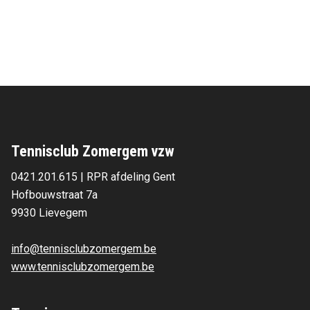
Jann Chocolates
Tennisclub Zomergem vzw
0421.201.615 | RPR afdeling Gent
Hofbouwstraat 7a 
9930 Lievegem 
info@tennisclubzomergem.be
www.tennisclubzomergem.be