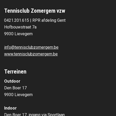
Tennisclub Zomergem vzw
0421.201.615 | RPR afdeling Gent
Hofbouwstraat 7a 
9930 Lievegem 
info@tennisclubzomergem.be
www.tennisclubzomergem.be
Terreinen
Outdoor
Den Boer 17
9930 Lievegem
Indoor
Den Boer 17, ingang via Sportlaan