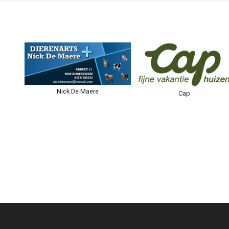
Nick De Maere
Cap
p