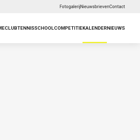
Fotogalerij
Nieuwsbrieven
Contact
ME
CLUB
TENNISSCHOOL
COMPETITIE
KALENDER
NIEUWS