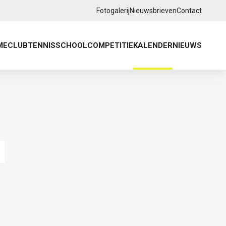
Fotogalerij
Nieuwsbrieven
Contact
ME
CLUB
TENNISSCHOOL
COMPETITIE
KALENDER
NIEUWS